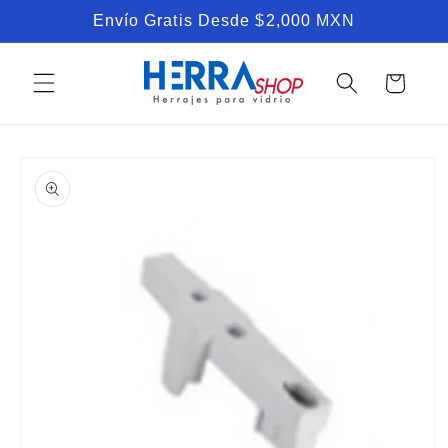
Ir
Envío Gratis Desde $2,000 MXN
directamente
al contenido
Carrito
Ir
directamente
a la
información
del producto