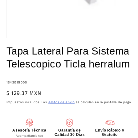
Abrir
elemento
Tapa Lateral Para Sistema
multimedia
1
en
Telescopico Ticla herralum
una
ventana
modal
SKU:
1343015000
Precio
$ 129.37 MXN
habitual
Impuestos incluidos. Los
gastos de envío
se calculan en la pantalla de pago.
Asesoría Técnica
Garantía de
Envío Rápido y
Calidad 30 Días
Gratuito
Acompañamiento