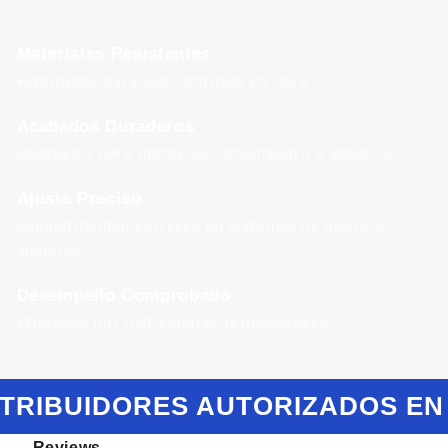
Materiales Resistentes
Fabricados para uso continuo en obra.
Acabados Duraderos
Diseñados para mantener rendimiento y estética.
Ajuste Preciso
Compatibilidad correcta en sistemas de vidrio y
aluminio.
Desempeño Comprobado
Probados por instaladores profesionales.
STRIBUIDORES AUTORIZADOS EN
Reviews