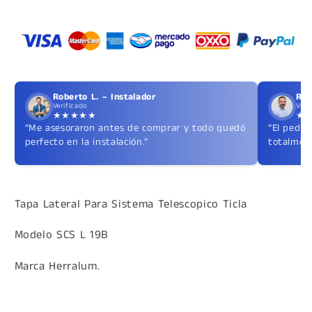
Roberto L. – Instalador
Ric
Verificado
Veri
★★★★★
★
“Me asesoraron antes de comprar y todo quedó
“El pedid
perfecto en la instalación.”
totalment
Tapa Lateral Para Sistema Telescopico Ticla
Modelo SCS L 19B
Marca Herralum.