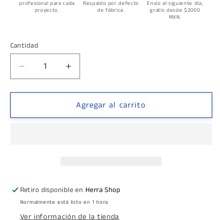
profesional para cada
Respaldo por defecto
Envío al siguiente día,
proyecto.
de fábrica.
gratis desde $2000
MXN.
Cantidad
Cantidad
Reducir
Aumentar
cantidad
cantidad
para
para
Tapa
Tapa
Agregar al carrito
Lateral
Lateral
Para
Para
Sistema
Sistema
Telescopico
Telescopico
Ticla
Ticla
herralum
herralum
Retiro disponible en
Herra Shop
Normalmente está listo en 1 hora
Ver información de la tienda