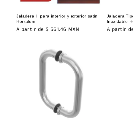
Jaladera H para interior y exterior satin
Jaladera Ti
Herralum
Inoxidable 
Precio
A partir de $ 561.46 MXN
Precio
A partir 
habitual
habitual