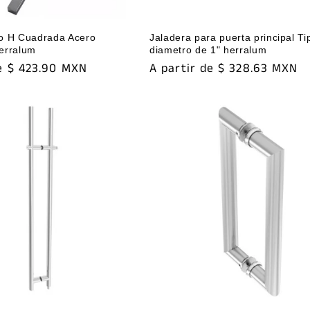
po H Cuadrada Acero
Jaladera para puerta principal Ti
Herralum
diametro de 1" herralum
de $ 423.90 MXN
Precio
A partir de $ 328.63 MXN
habitual