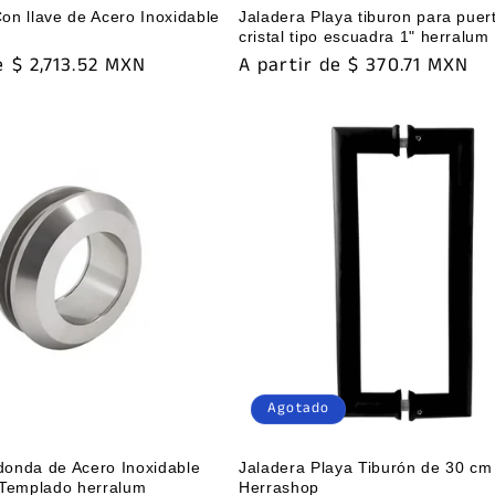
on llave de Acero Inoxidable
Jaladera Playa tiburon para puer
cristal tipo escuadra 1" herralum
e $ 2,713.52 MXN
Precio
A partir de $ 370.71 MXN
habitual
Agotado
donda de Acero Inoxidable
Jaladera Playa Tiburón de 30 cm
 Templado herralum
Herrashop