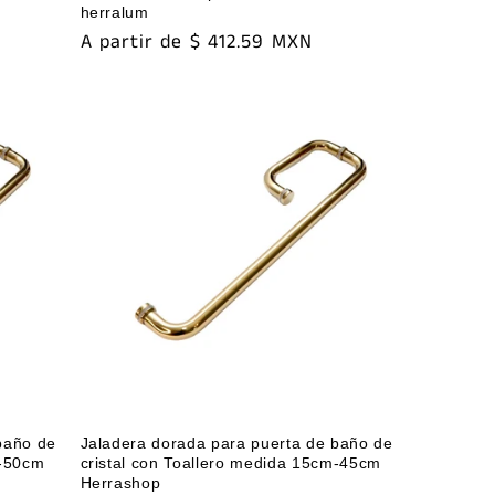
herralum
Precio
A partir de $ 412.59 MXN
habitual
baño de
Jaladera dorada para puerta de baño de
m-50cm
cristal con Toallero medida 15cm-45cm
Herrashop