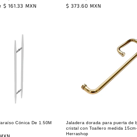
e $ 161.33 MXN
Precio
$ 373.60 MXN
habitual
Paraíso Cónica De 1.50M
Jaladera dorada para puerta de 
cristal con Toallero medida 15c
Herrashop
 MXN