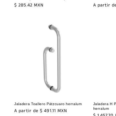
Precio
$ 285.42 MXN
Precio
A partir d
habitual
habitual
Jaladera Toallero Pátzcuaro herralum
Jaladera H 
herralum
Precio
A partir de $ 491.11 MXN
Precio
$ 1,457.70