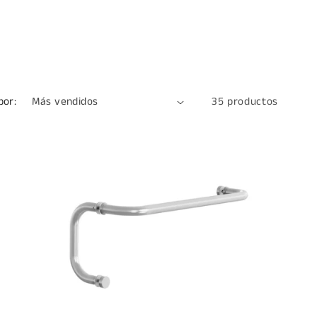
por:
35 productos