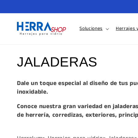
Ir
directamente
al contenido
Soluciones
Herrajes 
C
JALADERAS
o
Dale un toque especial al diseño de tus pu
inoxidable.
l
Conoce nuestra gran variedad en jaladeras
e
de herrería, corredizas, exteriores, princi
c