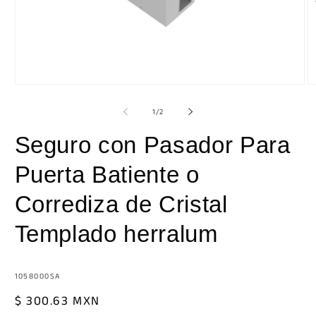
Abrir
Ab
elemento
e
multimedia
m
de
1
/
2
1
2
en
e
Seguro con Pasador Para
una
u
ventana
v
modal
m
Puerta Batiente o
Corrediza de Cristal
Templado herralum
SKU:
1058000SA
Precio
$ 300.63 MXN