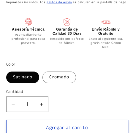
habitual
Impuestos incluidos. Los
gastos de envío
se calculan en la pantalla de pago.
Asesoría Técnica
Garantía de
Envío Rápido y
Calidad 30 Días
Gratuito
Acompañamiento
profesional para cada
Respaldo por defecto
Envío al siguiente día,
proyecto.
de fábrica.
gratis desde $2000
MXN.
Color
Satinado
Cromado
Cantidad
Cantidad
Reducir
Aumentar
cantidad
cantidad
para
para
Seguro
Seguro
Agregar al carrito