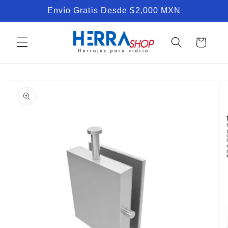
Ir
Envío Gratis Desde $2,000 MXN
directamente
al contenido
Carrito
Ir
directamente
a la
información
del producto