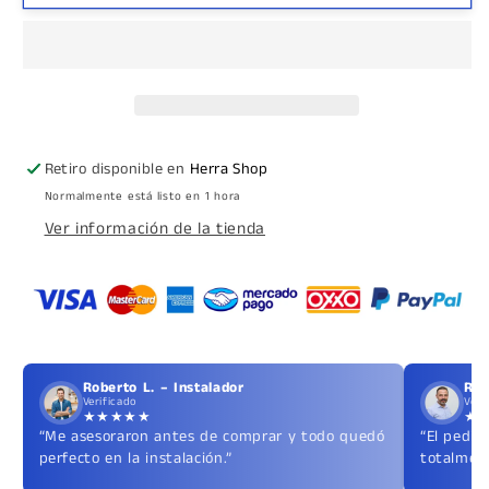
con
con
Pasador
Pasador
Para
Para
Puerta
Puerta
Batiente
Batiente
o
o
Corrediza
Corrediza
Retiro disponible en
Herra Shop
de
de
Normalmente está listo en 1 hora
Cristal
Cristal
Ver información de la tienda
Templado
Templado
herralum
herralum
Roberto L. – Instalador
Ric
Verificado
Veri
★★★★★
★
“Me asesoraron antes de comprar y todo quedó
“El pedid
perfecto en la instalación.”
totalment