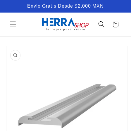
Ir
Envío Gratis Desde $2,000 MXN
directamente
al contenido
Carrito
Ir
directamente
a la
información
del producto