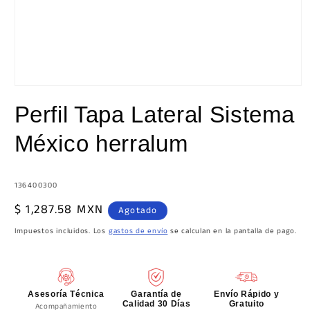
Abrir
elemento
Perfil Tapa Lateral Sistema
multimedia
1
en
México herralum
una
ventana
modal
SKU:
136400300
Precio
$ 1,287.58 MXN
Agotado
habitual
Impuestos incluidos. Los
gastos de envío
se calculan en la pantalla de pago.
Asesoría Técnica
Garantía de
Envío Rápido y
Calidad 30 Días
Gratuito
Acompañamiento