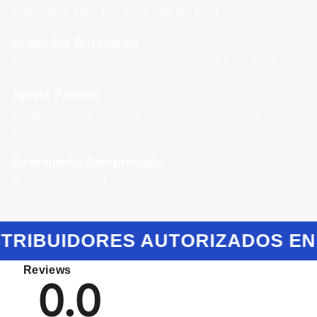
Fabricados para uso continuo en obra.
Acabados Duraderos
Diseñados para mantener rendimiento y estética.
Ajuste Preciso
Compatibilidad correcta en sistemas de vidrio y
aluminio.
Desempeño Comprobado
Probados por instaladores profesionales.
STRIBUIDORES AUTORIZADOS EN
Reviews
0.0