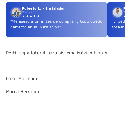
Roberto L. – Instalador
Ric
Verificado
Veri
★★★★★
★
“Me asesoraron antes de comprar y todo quedó
“El pedid
perfecto en la instalación.”
totalment
Perfil tapa lateral para sistema México tipo V.
Color Satinado.
Marca Herralum.