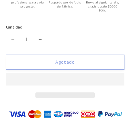
profesional para cada
Respaldo por defecto
Envío al siguiente día,
proyecto.
de fábrica.
gratis desde $2000
MXN.
Cantidad
Cantidad
Reducir
Aumentar
cantidad
cantidad
para
para
Perfil
Perfil
Agotado
Tapa
Tapa
Lateral
Lateral
Sistema
Sistema
México
México
herralum
herralum