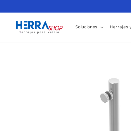
Ir
directamente
al contenido
Soluciones
Herrajes 
Ir
directamente
a la
información
del producto