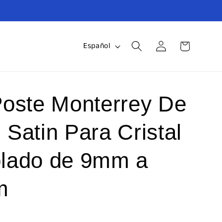
Iniciar
I
Carrito
Español
sesión
d
i
o
Poste Monterrey De
m
Satin Para Cristal
a
lado de 9mm a
m