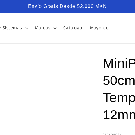
Envío Gratis Desde $2,000 MXN
y Sistemas
Marcas
Catalogo
Mayoreo
Mini
50cm 
Temp
12m
SKU:
2304050SA