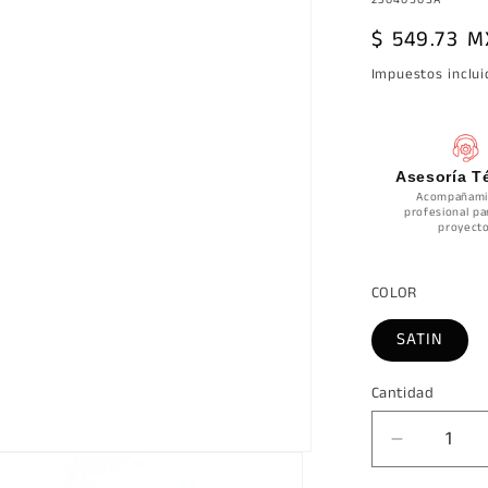
Precio
$ 549.73 
habitual
Impuestos inclu
Asesoría T
Acompañami
profesional pa
proyecto
COLOR
SATIN
Cantidad
Cantidad
Reducir
cantidad