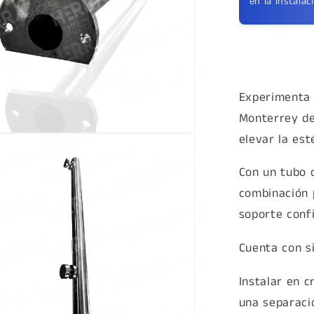
en la instalaci
Experimenta 
Monterrey de
elevar la est
a
Con un tubo d
combinación p
soporte conf
Cuenta con s
Instalar en 
una separaci