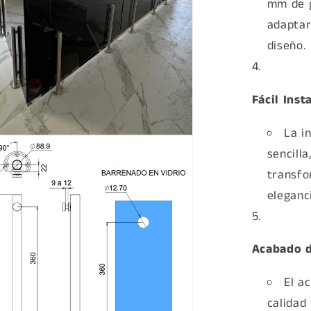
mm de g
adaptar
diseño.
Fácil Inst
La i
sencill
a
transfo
eleganc
Acabado d
El a
calidad