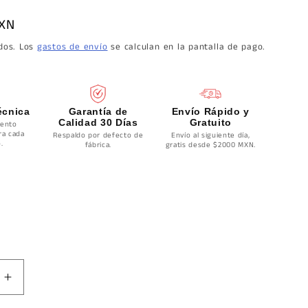
MXN
idos. Los
gastos de envío
se calculan en la pantalla de pago.
écnica
Garantía de
Envío Rápido y
Calidad 30 Días
Gratuito
ento
ra cada
Respaldo por defecto de
Envío al siguiente día,
.
fábrica.
gratis desde $2000 MXN.
Aumentar
cantidad