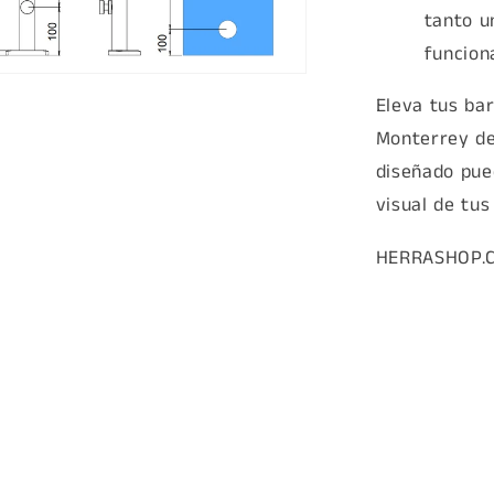
tanto u
funciona
Eleva tus ba
a
Monterrey de
diseñado pue
visual de tus
HERRASHOP.