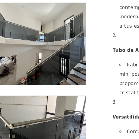
a
contemp
moderna
a tus e
Tubo de A
Fabr
mini po
proporc
cristal
a
Versatilid
Comp