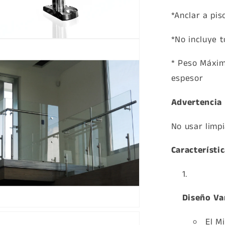
*Anclar a pis
*No incluye to
a
* Peso Máxim
espesor
Advertencia
No usar limp
Característi
Diseño Va
El M