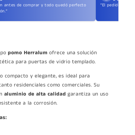
on antes de comprar y todo quedó perfecto
“El pedido llegó 
ón.”
tipo
pomo Herralum
ofrece una solución
tética para puertas de vidrio templado.
o compacto y elegante, es ideal para
 tanto residenciales como comerciales. Su
en
aluminio de alta calidad
garantiza un uso
sistente a la corrosión.
as: