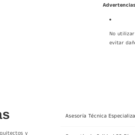
a
Advertencias
No utiliza
evitar dañ
as
Asesoría Técnica Especializ
quitectos y