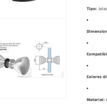
Tipo:
Jala
a
Dimension
Compatibi
Colores di
Material:
A