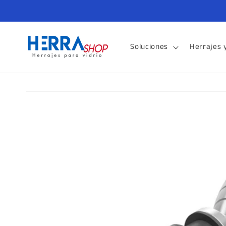
Ir
directamente
al contenido
Soluciones
Herrajes 
Ir
directamente
a la
información
del producto