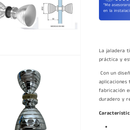
“Me asesorar
en la instalaci
La jaladera 
práctica y es
a
Con un diseñ
aplicaciones
fabricación 
duradero y re
Característic