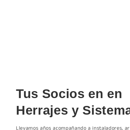
multimedia
multimedi
8
9
en
en
una
una
ventana
ventana
modal
modal
Tus Socios en en
Herrajes y Sistem
Llevamos años acompañando a instaladores, ar