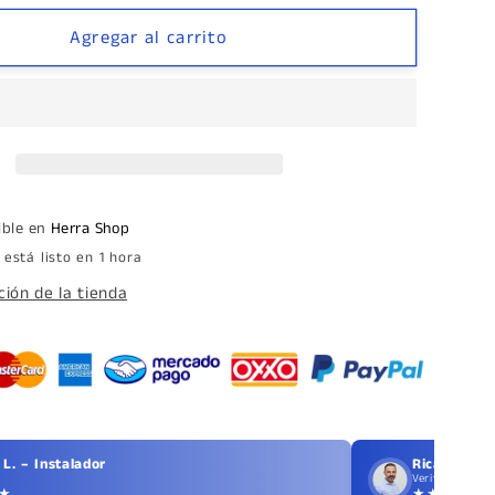
para
Jaladera
Agregar al carrito
Pomo
Perilla
de
Aluminio
32mm
de
Diámetro
ible en
Herra Shop
por
está listo en 1 hora
30mm
herralum
ión de la tienda
L. – Instalador
Ricardo T. 
Verificado
★
★★★★★