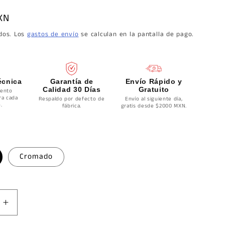
XN
idos. Los
gastos de envío
se calculan en la pantalla de pago.
écnica
Garantía de
Envío Rápido y
Calidad 30 Días
Gratuito
ento
ra cada
Respaldo por defecto de
Envío al siguiente día,
.
fábrica.
gratis desde $2000 MXN.
Cromado
Aumentar
cantidad