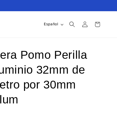
Iniciar
I
Carrito
Español
sesión
d
i
o
era Pomo Perilla
m
luminio 32mm de
a
etro por 30mm
alum