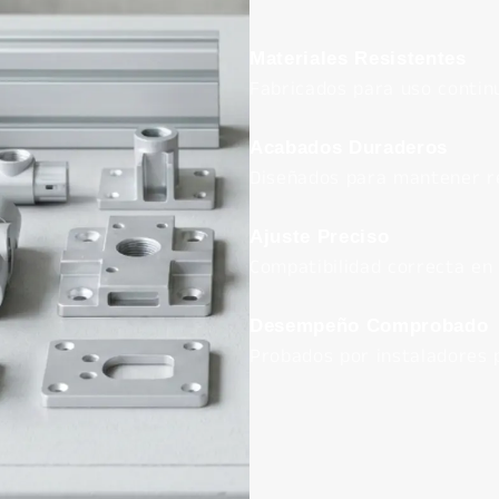
Materiales Resistentes
Fabricados para uso contin
Acabados Duraderos
Diseñados para mantener re
Ajuste Preciso
Compatibilidad correcta en 
Desempeño Comprobado
Probados por instaladores 