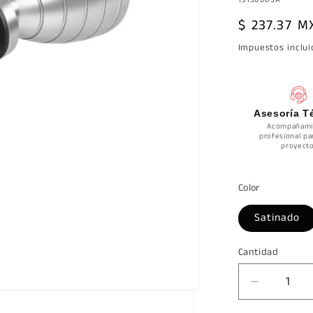
Precio
$ 237.37 M
habitual
Impuestos inclu
Asesoría T
Acompañami
profesional pa
proyecto
Color
Satinado
Cantidad
Cantidad
Reducir
cantidad