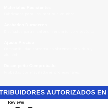
Materiales Resistentes
Fabricados para uso continuo en obra.
Acabados Duraderos
Diseñados para mantener rendimiento y estética.
Ajuste Preciso
Compatibilidad correcta en sistemas de vidrio y
aluminio.
Desempeño Comprobado
Probados por instaladores profesionales.
TRIBUIDORES AUTORIZADOS EN
Reviews