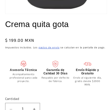
Abrir
elemento
Crema quita gota
multimedia
1
en
una
ventana
SKU:
Precio
$ 199.00 MXN
modal
habitual
Impuestos incluidos. Los
gastos de envío
se calculan en la pantalla de pago.
Asesoría Técnica
Garantía de
Envío Rápido y
Calidad 30 Días
Gratuito
Acompañamiento
profesional para cada
Respaldo por defecto
Envío al siguiente día,
proyecto.
de fábrica.
gratis desde $2000
MXN.
Cantidad
Cantidad