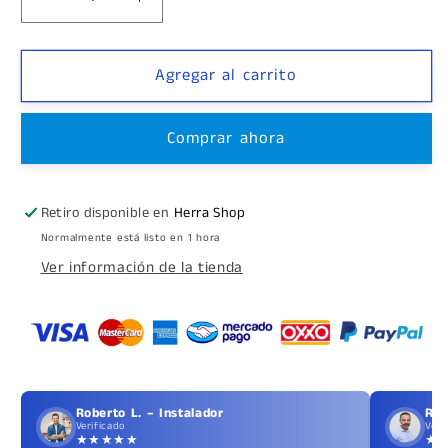
Reducir
Aumentar
cantidad
cantidad
para
para
Crema
Crema
Agregar al carrito
quita
quita
gota
gota
Comprar ahora
Retiro disponible en
Herra Shop
Normalmente está listo en 1 hora
Ver información de la tienda
Roberto L. – Instalador
Ric
Verificado
Veri
★★★★★
★