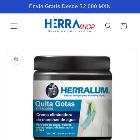
Ir
Envío Gratis Desde $2,000 MXN
directamente
al contenido
Carrito
Ir
directamente
a la
información
del producto