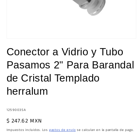
Abrir
elemento
Conector a Vidrio y Tubo
multimedia
1
en
Pasamos 2" Para Barandal
una
ventana
modal
de Cristal Templado
herralum
SKU:
1259003SA
Precio
$ 247.62 MXN
habitual
Impuestos incluidos. Los
gastos de envío
se calculan en la pantalla de pago.