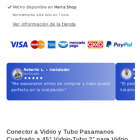
Para
Para
Retiro disponible en
Herra Shop
Barandal
Barandal
Normalmente está listo en 1 hora
de
de
Ver información de la tienda
Cristal
Cristal
Templado
Templado
herralum
herralum
Roberto L. – Instalador
Ric
Verificado
Veri
★★★★★
★
“Me asesoraron antes de comprar y todo quedó
“El pedid
perfecto en la instalación.”
totalment
Conector a Vidrio y Tubo Pasamanos
Cuadrado a 45° Vidrio-Tubo 2" para Vidrio