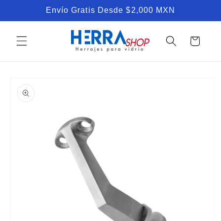
Ir
Envío Gratis Desde $2,000 MXN
directamente
al contenido
Carrito
Ir
directamente
a la
información
del producto