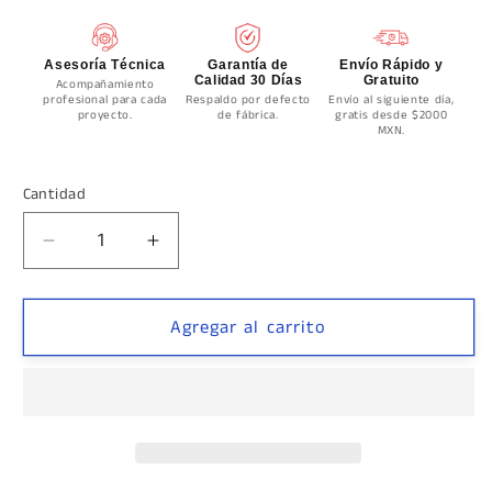
Asesoría Técnica
Garantía de
Envío Rápido y
Calidad 30 Días
Gratuito
Acompañamiento
profesional para cada
Respaldo por defecto
Envío al siguiente día,
proyecto.
de fábrica.
gratis desde $2000
MXN.
Cantidad
Cantidad
Reducir
Aumentar
cantidad
cantidad
para
para
Conector
Conector
Agregar al carrito
a
a
Vidrio
Vidrio
y
y
Tubo
Tubo
Pasamos
Pasamos
2&quot;
2&quot;