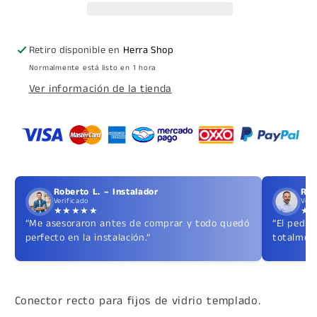
a
a
Vidrio
Vidrio
Retiro disponible en
Herra Shop
Normalmente está listo en 1 hora
Ver información de la tienda
Roberto L. – Instalador
Ric
Verificado
Veri
★★★★★
★
“Me asesoraron antes de comprar y todo quedó
“El pedid
perfecto en la instalación.”
totalment
Conector recto para fijos de vidrio templado.