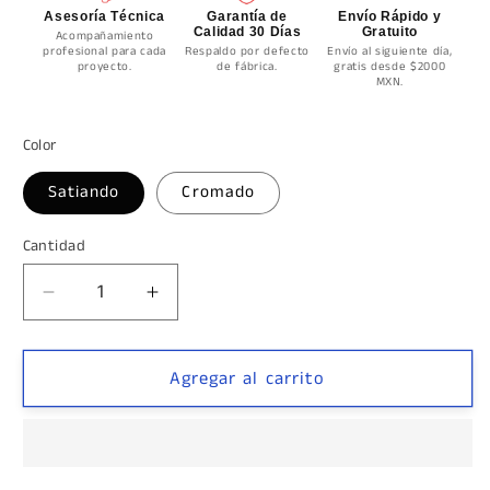
Asesoría Técnica
Garantía de
Envío Rápido y
Calidad 30 Días
Gratuito
Acompañamiento
profesional para cada
Respaldo por defecto
Envío al siguiente día,
proyecto.
de fábrica.
gratis desde $2000
MXN.
Color
Satiando
Cromado
Cantidad
Cantidad
Reducir
Aumentar
cantidad
cantidad
para
para
Conector
Conector
Agregar al carrito
Cuadrado
Cuadrado
para
para
Fijos
Fijos
Muro
Muro