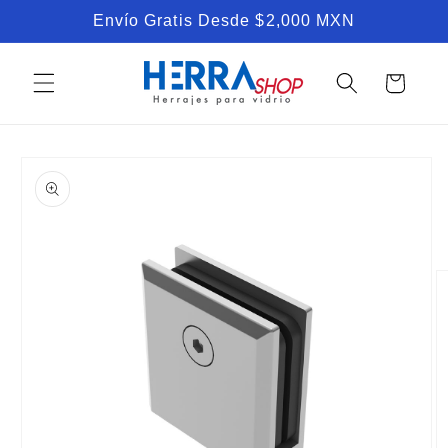
Ir
Envío Gratis Desde $2,000 MXN
directamente
al contenido
Carrito
Ir
directamente
a la
información
del producto