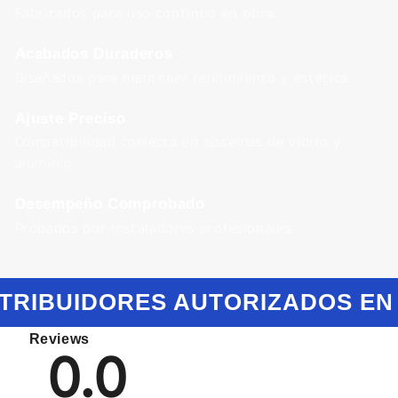
Fabricados para uso continuo en obra.
Acabados Duraderos
Diseñados para mantener rendimiento y estética.
Ajuste Preciso
Compatibilidad correcta en sistemas de vidrio y
aluminio.
Desempeño Comprobado
Probados por instaladores profesionales.
TRIBUIDORES AUTORIZADOS EN
Reviews
0.0