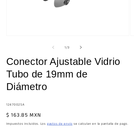
Abrir
Ab
elemento
e
multimedia
m
de
1
/
3
1
2
en
e
Conector Ajustable Vidrio
una
u
ventana
v
modal
m
Tubo de 19mm de
Diámetro
SKU:
1247002SA
Precio
$ 163.85 MXN
habitual
Impuestos incluidos. Los
gastos de envío
se calculan en la pantalla de pago.