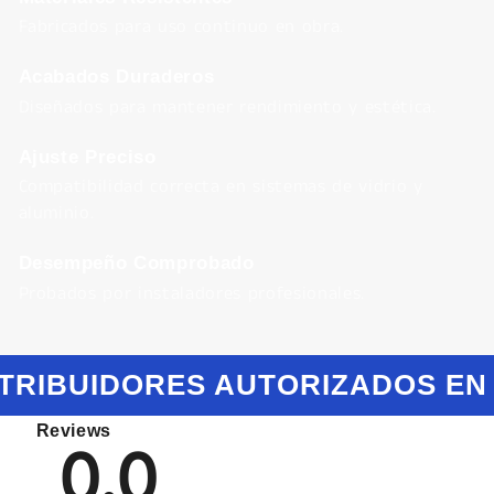
Fabricados para uso continuo en obra.
Acabados Duraderos
Diseñados para mantener rendimiento y estética.
Ajuste Preciso
Compatibilidad correcta en sistemas de vidrio y
aluminio.
Desempeño Comprobado
Probados por instaladores profesionales.
TRIBUIDORES AUTORIZADOS EN
Reviews
0.0