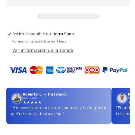
Tubo
Tubo
de
de
19mm
19mm
de
de
Diámetro
Diámetro
Retiro disponible en
Herra Shop
Normalmente está listo en 1 hora
Ver información de la tienda
Roberto L. – Instalador
Ric
Verificado
Veri
★★★★★
★
“Me asesoraron antes de comprar y todo quedó
“El pedid
perfecto en la instalación.”
totalment