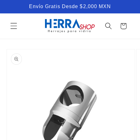
Ir
Envío Gratis Desde $2,000 MXN
directamente
al contenido
Carrito
Ir
directamente
a la
información
del producto