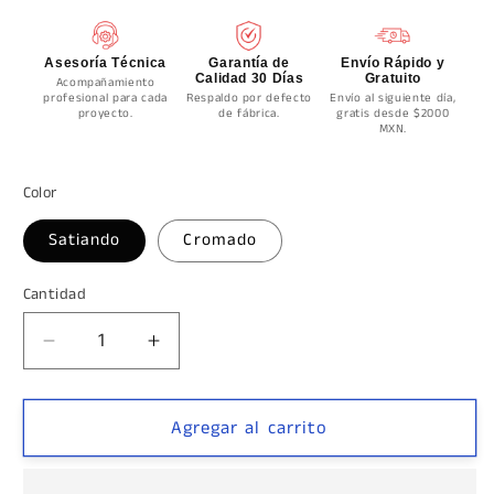
Asesoría Técnica
Garantía de
Envío Rápido y
Calidad 30 Días
Gratuito
Acompañamiento
profesional para cada
Respaldo por defecto
Envío al siguiente día,
proyecto.
de fábrica.
gratis desde $2000
MXN.
Color
Satiando
Cromado
Cantidad
Cantidad
Reducir
Aumentar
cantidad
cantidad
para
para
Conector
Conector
Agregar al carrito
Ajustable
Ajustable
Vidrio
Vidrio