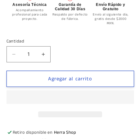
Asesoría Técnica
Garantía de
Envío Rápido y
Calidad 30 Días
Gratuito
Acompañamiento
profesional para cada
Respaldo por defecto
Envío al siguiente día,
proyecto.
de fábrica.
gratis desde $2000
MXN.
Cantidad
Cantidad
Reducir
Aumentar
cantidad
cantidad
para
para
Conector
Conector
Agregar al carrito
a
a
VIdrio
VIdrio
Sistema
Sistema
Oaxaca
Oaxaca
Retiro disponible en
Herra Shop