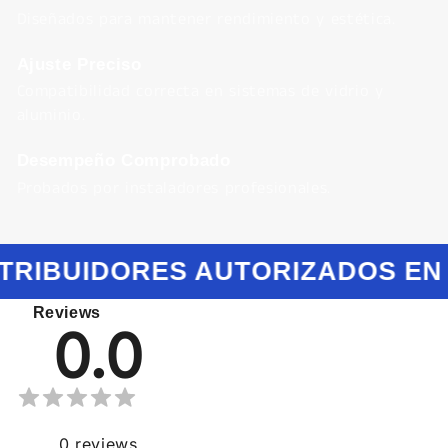
Diseñados para mantener rendimiento y estética.
Ajuste Preciso
Compatibilidad correcta en sistemas de vidrio y
aluminio.
Desempeño Comprobado
Probados por instaladores profesionales.
TRIBUIDORES AUTORIZADOS EN
Reviews
0.0
0
reviews