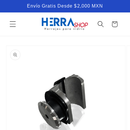
Ir
Envío Gratis Desde $2,000 MXN
directamente
al contenido
Carrito
Ir
directamente
a la
información
del producto