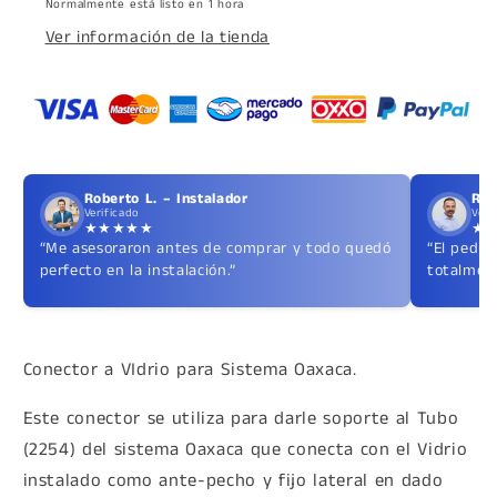
Normalmente está listo en 1 hora
Ver información de la tienda
Roberto L. – Instalador
Ric
Verificado
Veri
★★★★★
★
“Me asesoraron antes de comprar y todo quedó
“El pedid
perfecto en la instalación.”
totalment
Conector a VIdrio para Sistema Oaxaca.
Este conector se utiliza para darle soporte al Tubo
(2254) del sistema Oaxaca que conecta con el Vidrio
instalado como ante-pecho y fijo lateral en dado