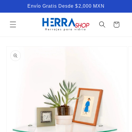
Ir
Envío Gratis Desde $2,000 MXN
directamente
al contenido
Carrito
Ir
directamente
a la
información
del producto