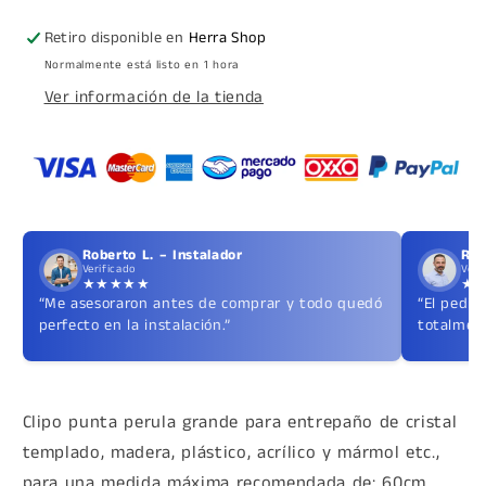
Entrepaño
Entrepaño
Retiro disponible en
Herra Shop
Normalmente está listo en 1 hora
Ver información de la tienda
Roberto L. – Instalador
Ric
Verificado
Veri
★★★★★
★
“Me asesoraron antes de comprar y todo quedó
“El pedid
perfecto en la instalación.”
totalment
Clipo punta perula grande para entrepaño de cristal
templado, madera, plástico, acrílico y mármol etc.,
para una medida máxima recomendada de: 60cm