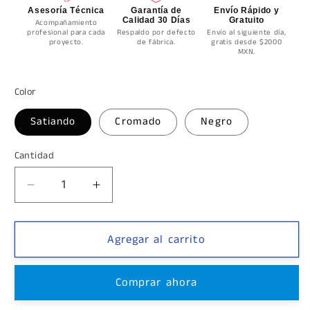
Asesoría Técnica
Garantía de
Envío Rápido y
Calidad 30 Días
Gratuito
Acompañamiento
profesional para cada
Respaldo por defecto
Envío al siguiente día,
proyecto.
de fábrica.
gratis desde $2000
MXN.
Color
Satiando
Cromado
Negro
Cantidad
Cantidad
Reducir
Aumentar
cantidad
cantidad
para
para
Clipo
Clipo
Agregar al carrito
Punta
Punta
Perula
Perula
Comprar ahora
Grande
Grande
Para
Para