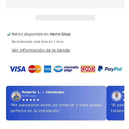
De
De
Proyección
Proyección
Herralum
Herralum
Retiro disponible en
Herra Shop
Normalmente está listo en 1 hora
Ver información de la tienda
Roberto L. – Instalador
Ric
Verificado
Veri
★★★★★
★
“Me asesoraron antes de comprar y todo quedó
“El pedid
perfecto en la instalación.”
totalment