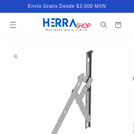
Ir
Envío Gratis Desde $2,000 MXN
directamente
al contenido
Carrito
Ir
directamente
a la
información
del producto