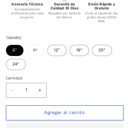
Asesoría Técnica
Garantía de
Envío Rápido y
Calidad 30 Días
Gratuito
Acompañamiento
profesional para cada
Respaldo por defecto
Envío al siguiente día,
proyecto.
de fábrica.
gratis desde $2000
MXN.
TAMAÑO
Variante
6"
8"
12"
16"
20"
agotada
o
no
24"
disponible
Cantidad
Cantidad
Reducir
Aumentar
cantidad
cantidad
para
para
Brazo
Brazo
Agregar al carrito
Para
Para
Ventana
Ventana