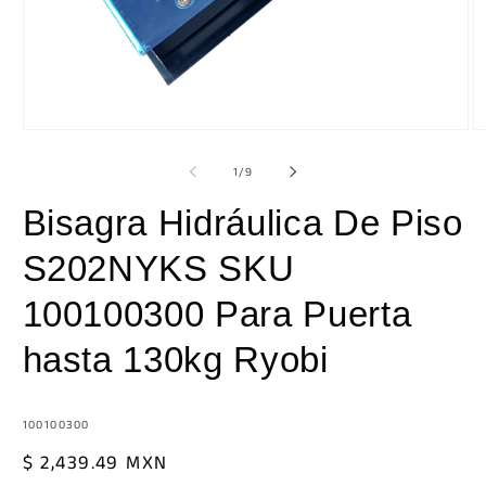
Ab
Abrir
e
elemento
m
multimedia
de
1
/
9
2
1
e
en
Bisagra Hidráulica De Piso
u
una
v
ventana
m
modal
S202NYKS SKU
100100300 Para Puerta
hasta 130kg Ryobi
SKU:
100100300
Precio
$ 2,439.49 MXN