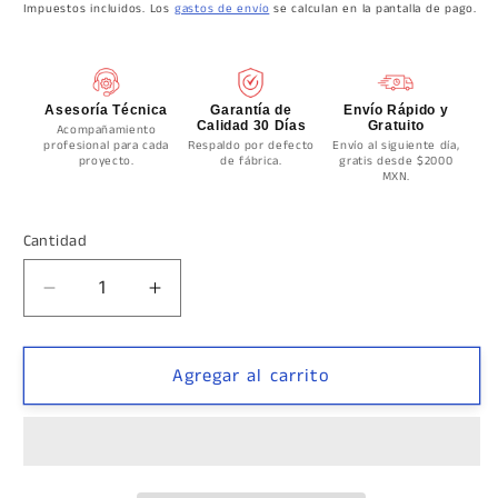
habitual
Impuestos incluidos. Los
gastos de envío
se calculan en la pantalla de pago.
Asesoría Técnica
Garantía de
Envío Rápido y
Calidad 30 Días
Gratuito
Acompañamiento
profesional para cada
Respaldo por defecto
Envío al siguiente día,
proyecto.
de fábrica.
gratis desde $2000
MXN.
Cantidad
Cantidad
Reducir
Aumentar
cantidad
cantidad
para
para
Bisagra
Bisagra
Agregar al carrito
Hidráulica
Hidráulica
De
De
Piso
Piso
S202NYKS
S202NYKS