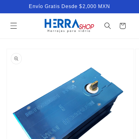
Ir
Envío Gratis Desde $2,000 MXN
directamente
al contenido
Carrito
Ir
directamente
a la
información
del producto