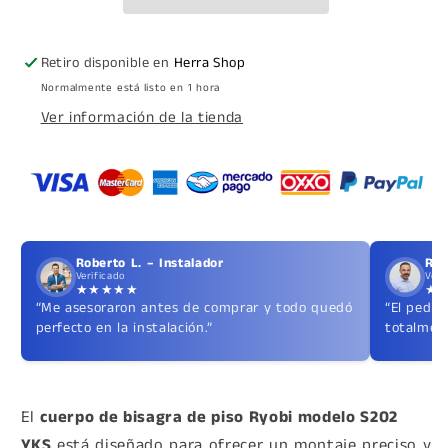
SKU
SKU
100100300
100100300
Para
Para
Retiro disponible en
Herra Shop
Puerta
Puerta
Normalmente está listo en 1 hora
hasta
hasta
Ver información de la tienda
130kg
130kg
Ryobi
Ryobi
Roberto L. – Instalador
Ric
Verificado
Veri
★★★★★
★
“Me asesoraron antes de comprar y todo quedó
“El pedid
perfecto en la instalación.”
totalment
El
cuerpo de bisagra de piso Ryobi modelo S202
YKS
está diseñado para ofrecer un montaje preciso y