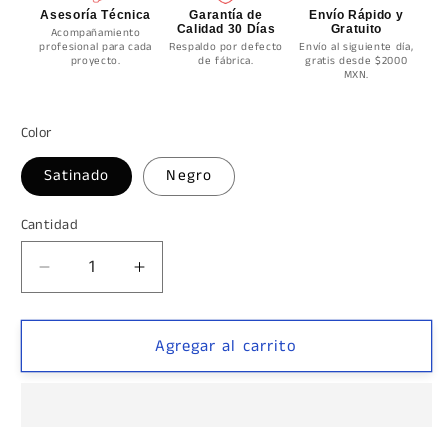
Asesoría Técnica
Garantía de
Envío Rápido y
Calidad 30 Días
Gratuito
Acompañamiento
profesional para cada
Respaldo por defecto
Envío al siguiente día,
proyecto.
de fábrica.
gratis desde $2000
MXN.
Color
Satinado
Negro
Cantidad
Cantidad
Reducir
Aumentar
cantidad
cantidad
para
para
Barra
Barra
Agregar al carrito
de
de
2m
2m
Para
Para
Cancel
Cancel