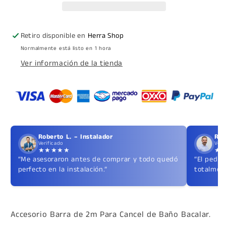
de
de
Baño
Baño
Bacalar
Bacalar
Retiro disponible en
Herra Shop
Herralum
Herralum
Normalmente está listo en 1 hora
Ver información de la tienda
Roberto L. – Instalador
Ric
Verificado
Veri
★★★★★
★
“Me asesoraron antes de comprar y todo quedó
“El pedid
perfecto en la instalación.”
totalment
Accesorio Barra de 2m Para Cancel de Baño Bacalar.