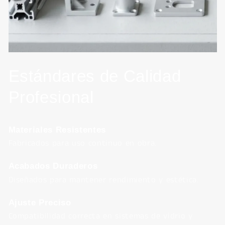
Estándares de Calidad
Profesional
Materiales Resistentes
Fabricados para uso continuo en obra.
Acabados Duraderos
Diseñados para mantener rendimiento y estética.
Ajuste Preciso
Compatibilidad correcta en sistemas de vidrio y