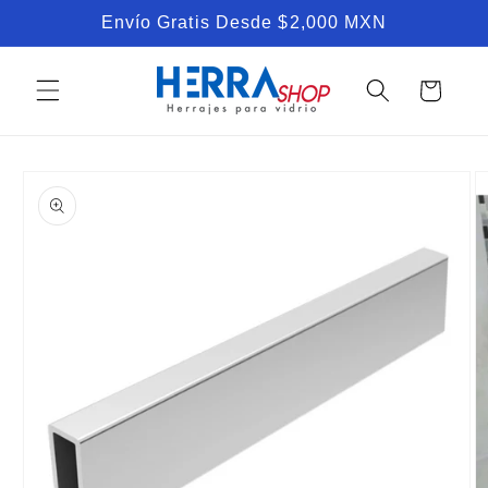
Ir
Envío Gratis Desde $2,000 MXN
directamente
al contenido
Carrito
Ir
directamente
a la
información
del producto