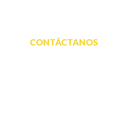
CONTÁCTANOS
Para aclarar cualquier duda o
información sobre nuestros
productos.
CONTACTAR