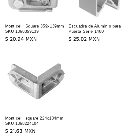
i
o
Monticelli Square 359x139mm
Escuadra de Aluminio para
n
SKU 1068359139
Puerta Serie 1400
Regular
$ 20.94 MXN
Regular
$ 25.02 MXN
:
price
price
Monticelli square 224x104mm
SKU 1068224104
Regular
$ 21.63 MXN