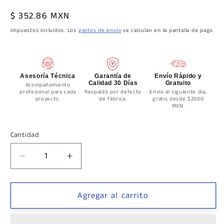
Precio
$ 352.86 MXN
habitual
Impuestos incluidos. Los
gastos de envío
se calculan en la pantalla de pago.
Asesoría Técnica
Garantía de
Envío Rápido y
Calidad 30 Días
Gratuito
Acompañamiento
profesional para cada
Respaldo por defecto
Envío al siguiente día,
proyecto.
de fábrica.
gratis desde $2000
MXN.
Cantidad
Cantidad
Reducir
Aumentar
cantidad
cantidad
para
para
CHAPA
CHAPA
Agregar al carrito
DOBLE
DOBLE
CERRADERA
CERRADERA