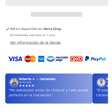
SIN
SIN
RESAQUE
RESAQUE
A
A
VIDRIO
VIDRIO
HERRASHOP
HERRASHOP
Retiro disponible en
Herra Shop
Normalmente está listo en 1 hora
Ver información de la tienda
Roberto L. – Instalador
Ric
Verificado
Veri
★★★★★
★
“Me asesoraron antes de comprar y todo quedó
“El pedid
perfecto en la instalación.”
totalment