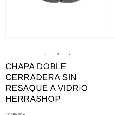
Abrir
Ab
elemento
e
multimedia
m
1
2
de
1
/
7
en
e
una
u
ventana
v
CHAPA DOBLE
modal
m
CERRADERA SIN
RESAQUE A VIDRIO
HERRASHOP
SKU:
HS1230VIDSA