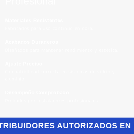
Profesional
Materiales Resistentes
Fabricados para uso continuo en obra.
Acabados Duraderos
Diseñados para mantener rendimiento y estética.
Ajuste Preciso
Compatibilidad correcta en sistemas de vidrio y
aluminio.
Desempeño Comprobado
Probados por instaladores profesionales.
TRIBUIDORES AUTORIZADOS EN