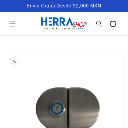
Ir
Envío Gratis Desde $2,000 MXN
directamente
al contenido
Carrito
Ir
directamente
a la
información
del producto