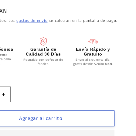
MXN
idos. Los
gastos de envío
se calculan en la pantalla de pago.
écnica
Garantía de
Envío Rápido y
Calidad 30 Días
Gratuito
ento
ra cada
Respaldo por defecto de
Envío al siguiente día,
.
fábrica.
gratis desde $2000 MXN.
Aumentar
cantidad
para
Chapa
Agregar al carrito
Gancho
Murata