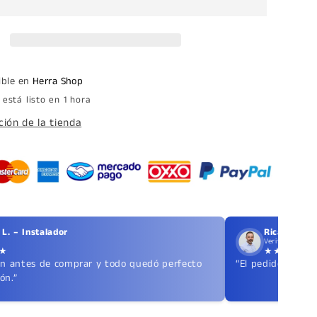
para
Puerta
Batiente
ó
a
Corrediza
ible en
Herra Shop
de
está listo en 1 hora
Cristal
o
Templado
ión de la tienda
SKU
1152
L. – Instalador
Ricardo T. 
Verificado
★
★★★★★
on antes de comprar y todo quedó perfecto
“El pedido llegó 
ón.”