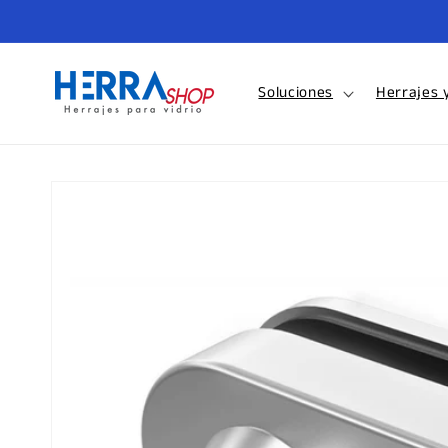
Ir
directamente
al contenido
Soluciones
Herrajes 
Ir
directamente
a la
información
del producto