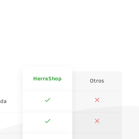
HerraShop
Otros
ada