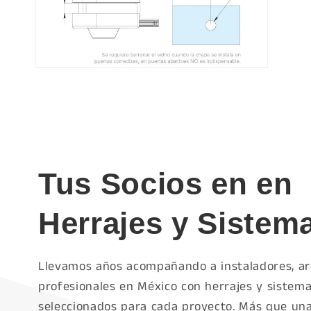
Abrir
elemento
multimedia
12
en
una
ventana
modal
Tus Socios en en
Herrajes y Sistem
Llevamos años acompañando a instaladores, ar
profesionales en México con herrajes y sistema
seleccionados para cada proyecto. Más que un