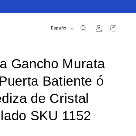
Iniciar
I
Carrito
Español
sesión
d
i
o
a Gancho Murata
m
Puerta Batiente ó
a
diza de Cristal
lado SKU 1152