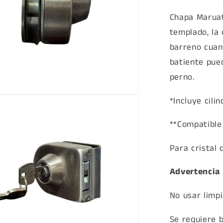
Chapa Maruat
templado, la
barreno cuand
batiente pue
perno.
*Incluye cilin
a
**Compatible
Para cristal
Advertencia
No usar limpi
Se requiere b