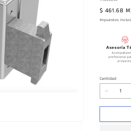
Precio
$ 461.68 
habitual
Impuestos inclu
Asesoría T
Acompañami
profesional pa
proyecto
Cantidad
Cantidad
Reducir
cantidad
para
Chapa
Gancho
Murata