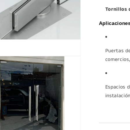
Tornillos 
Aplicacione
Puertas de
comercios,
a
Espacios d
instalació