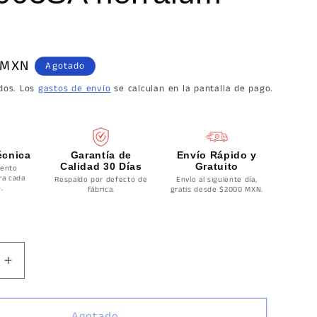
 MXN
Agotado
idos. Los
gastos de envío
se calculan en la pantalla de pago.
écnica
Garantía de
Envío Rápido y
Calidad 30 Días
Gratuito
ento
ra cada
Respaldo por defecto de
Envío al siguiente día,
.
fábrica.
gratis desde $2000 MXN.
Aumentar
cantidad
para
Kit
Agotado