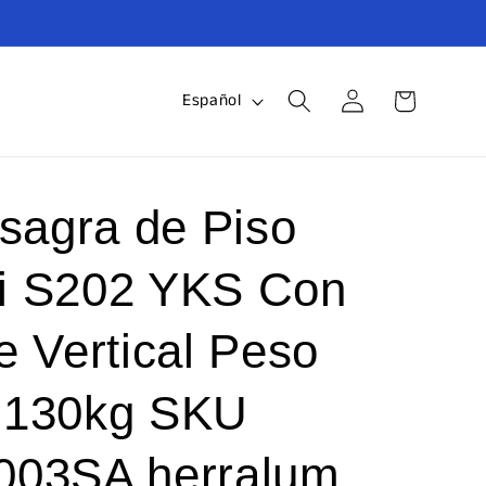
Iniciar
I
Carrito
Español
sesión
d
i
o
isagra de Piso
m
i S202 YKS Con
a
e Vertical Peso
 130kg SKU
003SA herralum