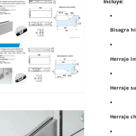
Incluye:
a
Bisagra h
Herraje in
Herraje s
a
Herraje ch