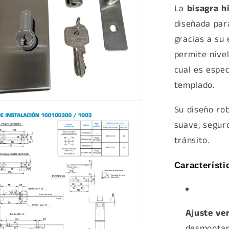
La
bisagra h
diseñada para
gracias a su
permite nivel
cual es espe
templado.
Su diseño ro
a
suave, seguro
tránsito.
Característi
Ajuste ver
desmontarl