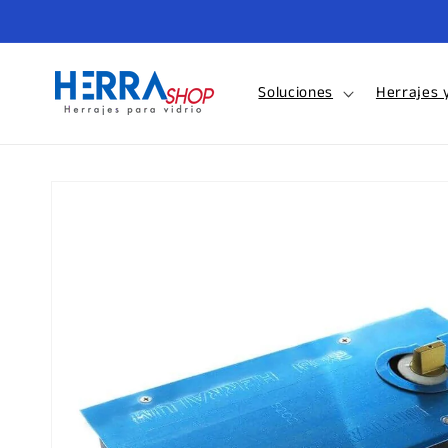
Ir
directamente
al contenido
Soluciones
Herrajes 
Ir
directamente
a la
información
del producto