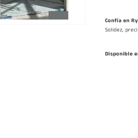
Confía en Ry
Solidez, prec
a
Disponible 