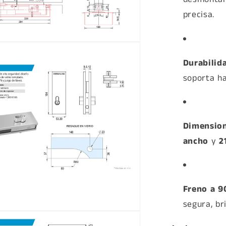
precisa.
a
Durabilid
soporta h
Dimension
ancho
y
2
Freno a 90
segura, br