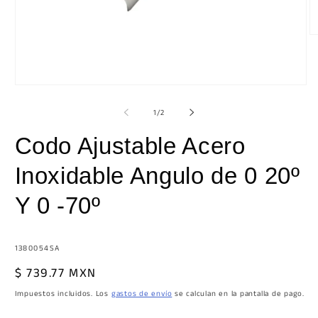
Ab
e
m
2
e
Abrir
u
elemento
v
multimedia
de
1
/
2
m
1
en
Codo Ajustable Acero
una
ventana
modal
Inoxidable Angulo de 0 20º
Y 0 -70º
SKU:
1380054SA
Precio
$ 739.77 MXN
habitual
Impuestos incluidos. Los
gastos de envío
se calculan en la pantalla de pago.