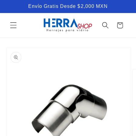
Ir
Envío Gratis Desde $2,000 MXN
directamente
al contenido
Carrito
Ir
directamente
a la
información
del producto