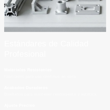
Estándares de Calidad
Profesional
Materiales Resistentes
Fabricados para uso continuo en obra.
Acabados Duraderos
Diseñados para mantener rendimiento y estética.
Ajuste Preciso