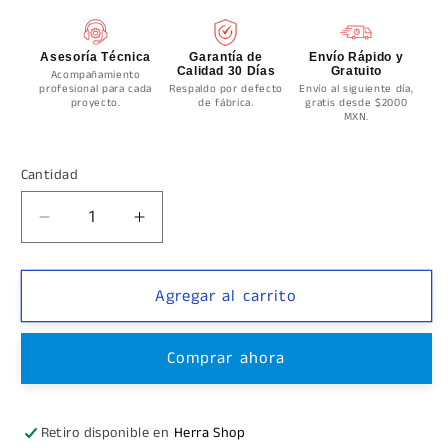
Asesoría Técnica
Garantía de
Envío Rápido y
Calidad 30 Días
Gratuito
Acompañamiento
profesional para cada
Respaldo por defecto
Envío al siguiente día,
proyecto.
de fábrica.
gratis desde $2000
MXN.
Cantidad
Cantidad
Reducir
Aumentar
cantidad
cantidad
para
para
Codo
Codo
Agregar al carrito
Ajustable
Ajustable
Acero
Acero
Comprar ahora
Inoxidable
Inoxidable
Angulo
Angulo
de
de
0
0
Retiro disponible en
Herra Shop