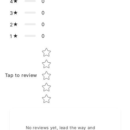
0
4
0
3
0
2
0
1
Star rating
Tap to review
No reviews yet, lead the way and