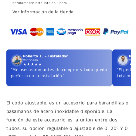
20º
20º
Normalmente está listo en 1 hora
Y
Y
Ver información de la tienda
0
0
-70º
-70º
Roberto L. – Instalador
Ric
Verificado
Veri
★★★★★
★
“Me asesoraron antes de comprar y todo quedó
“El pedid
perfecto en la instalación.”
totalment
El codo ajustable, es un accesorio para barandillas o
pasamanos de acero inoxidable disponible. La
función de este accesorio es la unión entre dos
tubos, su opción regulable o ajustable de 0 20º Y 0